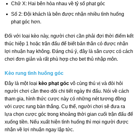
Chữ X: Hai bên hòa nhau về tỷ số phạt góc
Số 2: Đội khách là bên được nhận nhiều tình huống
phạt góc hơn.
Đối với loại kèo này, người chơi cần phải đợi thời điểm kết
thúc hiệp 1 hoặc trận đấu để biết bản thân có được nhận
lợi nhuận hay không. Đáng chú ý, đây là sân cược có cách
chơi đơn giản và rất phù hợp cho bet thủ nhập môn.
Kèo rung tình huống góc
Đây là một loại
kèo phạt góc
vô cùng thú vị và đòi hỏi
người chơi cần theo dõi chi tiết ngày thi đấu. Nói về cách
tham gia, hình thức cược này có những nét tương đồng
với cược rung bàn thắng. Cụ thể, người chơi sẽ đưa ra
lựa chọn cược góc trong khoảng thời gian cuối trận đấu để
xuống tiền. Nếu xuất hiện tình huống thì mọi người được
nhận về lợi nhuận ngay lập tức.