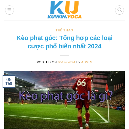
Skip
to
content
THỂ THAO
Kèo phạt góc: Tổng hợp các loại
cược phổ biến nhất 2024
POSTED ON
05/09/2024
BY
ADMIN
05
Th9