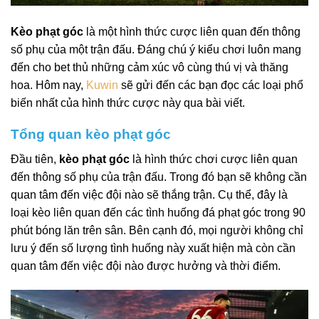
Kèo phạt góc
là một hình thức cược liên quan đến thông
số phụ của một trận đấu. Đáng chú ý kiểu chơi luôn mang
đến cho bet thủ những cảm xúc vô cùng thú vị và thăng
hoa. Hôm nay,
Kuwin
sẽ gửi đến các bạn đọc các loại phổ
biến nhất của hình thức cược này qua bài viết.
Tổng quan kèo phạt góc
Đầu tiên,
kèo phạt góc
là hình thức chơi cược liên quan
đến thông số phụ của trận đấu. Trong đó bạn sẽ không cần
quan tâm đến việc đội nào sẽ thắng trận. Cụ thể, đây là
loại kèo liên quan đến các tình huống đá phạt góc trong 90
phút bóng lăn trên sân. Bên cạnh đó, mọi người không chỉ
lưu ý đến số lượng tình huống này xuất hiện mà còn cần
quan tâm đến việc đội nào được hưởng và thời điểm.