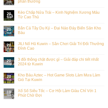
phần thưởng
Th9
Kèo Chấp Nửa Trái – Kinh Nghiệm Xương Máu
20
Từ Cao Thủ
Th9
Bắn Cá Tây Du Ký – Đại Náo Đáy Biển Săn Kho
20
Báu
Th9
JILI Nổ Hũ Kuwin – Sân Chơi Giải Trí Đổi Thưởng
20
Đỉnh Cao
Th9
3 đôi thông chặt được gì – Giải đáp chi tiết nhất
20
2024 từ Kuwin
Th9
Kho Báu Aztec – Hot Game Slots Làm Mưa Làm
20
Gió Tại Kuwin
Th9
Xổ Số Siêu Tốc – Cơ Hội Làm Giàu Chỉ Với 1
19
Phút Chờ Đợi
Th9