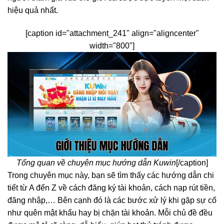
hiệu quả nhất.
[caption id="attachment_241" align="aligncenter"
width="800"]
Tổng quan về chuyên mục hướng dẫn Kuwin
[/caption]
Trong chuyên mục này, bạn sẽ tìm thấy các hướng dẫn chi
tiết từ A đến Z về cách đăng ký tài khoản, cách nạp rút tiền,
đăng nhập,… Bên cạnh đó là các bước xử lý khi gặp sự cố
như quên mật khẩu hay bị chặn tài khoản. Mỗi chủ đề đều