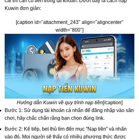
cái thì cần có tiền trong tài khoản. Dưới đây là cách nạp
Kuwin đơn giản:
[caption id="attachment_243" align="aligncenter"
width="800"]
Hướng dẫn Kuwin về quy trình nạp tiền
[/caption]
Bước 1: Sử dụng tài khoản cá nhân để đăng nhập vào sân
chơi, hãy chắc chắn rằng bạn chọn đúng link.
Bước 2: Kế tiếp, bet thủ tìm đến mục “Nạp tiền” và nhấn
vào đó. Mọi người sẽ thấy có nhiều phương thức được