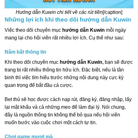
Hướng dẫn Kuwin chi tiết về các rút tiền
[/caption]
Những lợi ích khi theo dõi hướng dẫn Kuwin
Việc theo dõi chuyên mục
hướng dẫn Kuwin
mỗi ngày
mang lại cho hội viên rất nhiều lợi ích. Cụ thể như sau:
Nắm bắt thông tin
Khi theo dõi chuyên mục
hướng dẫn Kuwin,
bạn sẽ được
trang bị rất nhiều thông tin hữu ích. Đặc biệt, nếu là tân
binh thì việc tìm hiểu trước những nội dung này cực kỳ
quan trọng để bắt đầu cá cược.
Bet thủ sẽ học được cách nạp rút, đăng ký, đăng nhập, lấy
lại mật khẩu và cả những mẹo để làm đại lý. Nói chung,
đây là nguồn thông tin không thể bỏ qua nếu hội viên
muốn bước vào cuộc chơi một cách tự tin.
Chơi game mượt mà