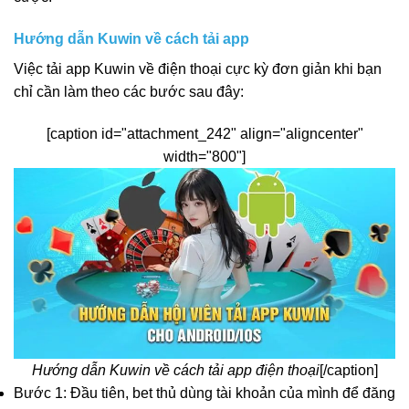
Hướng dẫn Kuwin về cách tải app
Việc tải app Kuwin về điện thoại cực kỳ đơn giản khi bạn
chỉ cần làm theo các bước sau đây:
[caption id="attachment_242" align="aligncenter"
width="800"]
Hướng dẫn Kuwin về cách tải app điện thoại
[/caption]
Bước 1: Đầu tiên, bet thủ dùng tài khoản của mình để đăng