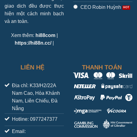
giao dịch đều được thực
CEO Robin Huỳnh
hiện một cách minh bạch
và an toàn.
Xem thêm:
hi88com
|
https://hi88n.cc/
|
LIÊN HỆ
THANH TOÁN
Địa chỉ: K33/H2/22A
Nam Cao, Hòa Khánh
Nam, Liên Chiểu, Đà
Nẵng
Hotline: 0977247377
Email: