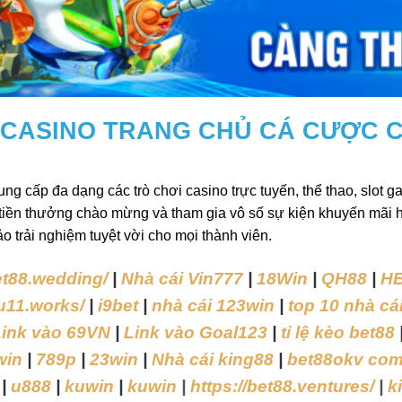
 CASINO TRANG CHỦ CÁ CƯỢC C
ng cấp đa dạng các trò chơi casino trực tuyến, thể thao, slot g
ền thưởng chào mừng và tham gia vô số sự kiện khuyến mãi hấp
 trải nghiệm tuyệt vời cho mọi thành viên.
bet88.wedding/
|
Nhà cái Vin777
|
18Win
|
QH88
|
H
ku11.works/
|
i9bet
|
nhà cái 123win
|
top 10 nhà cái
Link vào 69VN
|
Link vào Goal123
|
tỉ lệ kèo bet88
win
|
789p
|
23win
|
Nhà cái king88
|
bet88okv co
|
u888
|
kuwin
|
kuwin
|
https://bet88.ventures/
|
k