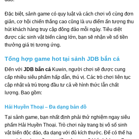
Đặc biệt, sảnh game có quy luật và cách chơi vô cùng đơn
giản, cơ hội chiến thắng cao cũng là ưu điểm ấn tượng thu
hút khách hàng truy cập đông đảo mỗi ngày. Tiêu diệt
được các sinh vật biển càng lớn, bạn sẽ nhận về số tiền
thưởng giá trị tương ứng.
Tổng hợp game hot tại sảnh JDB bắn cá
Đến với
JDB bắn cá
Kuwin, người chơi sẽ được cung
cấp nhiều siêu phẩm hấp dẫn, thú vị. Các trò chơi liên tục
cập nhật và trú trọng đầu tư cả về hình thức lẫn chất
lượng. Bao gồm:
Hải Huyền Thoại – Đa dạng bản đồ
Tại sảnh game, bạn nhất định phải thử nghiệm ngay siêu
phẩm Hải Huyền Thoại. Trò chơi này trang bị vô số sinh
vật biển độc đáo, đa dạng với đủ kích thước. Để có thể hạ