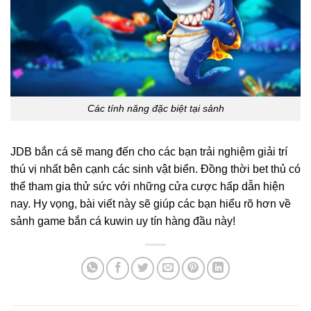
Các tính năng đặc biệt tại sảnh
JDB bắn cá sẽ mang đến cho các bạn trải nghiệm giải trí
thú vị nhất bên cạnh các sinh vật biển. Đồng thời bet thủ có
thể tham gia thử sức với những cửa cược hấp dẫn hiện
nay. Hy vọng, bài viết này sẽ giúp các bạn hiểu rõ hơn về
sảnh game bắn cá kuwin uy tín hàng đầu này!