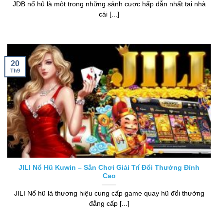
JDB nổ hũ là một trong những sảnh cược hấp dẫn nhất tại nhà
cái [...]
20
Th9
JILI Nổ Hũ Kuwin – Sân Chơi Giải Trí Đổi Thưởng Đỉnh
Cao
JILI Nổ hũ là thương hiệu cung cấp game quay hũ đổi thưởng
đẳng cấp [...]