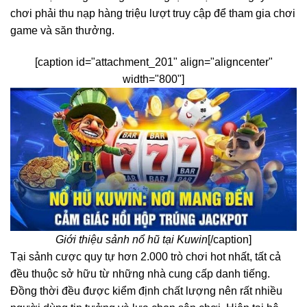
chơi phải thu nạp hàng triệu lượt truy cập để tham gia chơi
game và săn thưởng.
[caption id="attachment_201" align="aligncenter"
width="800"]
Giới thiệu sảnh nổ hũ tại Kuwin
[/caption]
Tại sảnh cược quy tự hơn 2.000 trò chơi hot nhất, tất cả
đều thuộc sở hữu từ những nhà cung cấp danh tiếng.
Đồng thời đều được kiểm định chất lượng nên rất nhiều