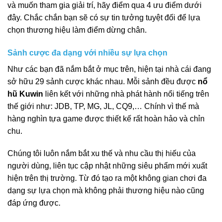
và muốn tham gia giải trí, hãy điểm qua 4 ưu điểm dưới
đây. Chắc chắn bạn sẽ có sự tin tưởng tuyệt đối để lựa
chọn thương hiệu làm điểm dừng chân.
Sảnh cược đa dạng với nhiều sự lựa chọn
Như các bạn đã nắm bắt ở mục trên, hiện tại nhà cái đang
sở hữu 29 sảnh cược khác nhau. Mỗi sảnh đều được
nổ
hũ Kuwin
liên kết với những nhà phát hành nổi tiếng trên
thế giới như: JDB, TP, MG, JL, CQ9,… Chính vì thế mà
hàng nghìn tựa game được thiết kế rất hoàn hảo và chỉn
chu.
Chúng tôi luôn nắm bắt xu thế và nhu cầu thị hiếu của
người dùng, liên tục cập nhật những siêu phẩm mới xuất
hiện trên thị trường. Từ đó tạo ra một không gian chơi đa
dạng sự lựa chọn mà không phải thương hiệu nào cũng
đáp ứng được.