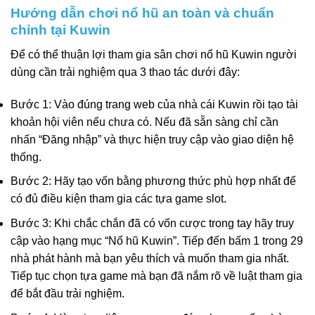
Hướng dẫn chơi nổ hũ an toàn và chuẩn
chỉnh tại Kuwin
Để có thể thuận lợi tham gia sân chơi nổ hũ Kuwin người
dùng cần trải nghiệm qua 3 thao tác dưới đây:
Bước 1: Vào đúng trang web của nhà cái Kuwin rồi tạo tài
khoản hội viên nếu chưa có. Nếu đã sẵn sàng chỉ cần
nhấn “Đăng nhập” và thực hiện truy cập vào giao diện hệ
thống.
Bước 2: Hãy tạo vốn bằng phương thức phù hợp nhất để
có đủ điều kiện tham gia các tựa game slot.
Bước 3: Khi chắc chắn đã có vốn cược trong tay hãy truy
cập vào hạng mục “Nổ hũ Kuwin”. Tiếp đến bấm 1 trong 29
nhà phát hành mà bạn yêu thích và muốn tham gia nhất.
Tiếp tục chọn tựa game mà bạn đã nắm rõ về luật tham gia
để bắt đầu trải nghiệm.