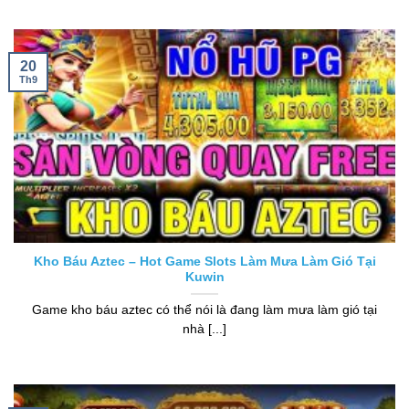
20
Th9
Kho Báu Aztec – Hot Game Slots Làm Mưa Làm Gió Tại
Kuwin
Game kho báu aztec có thể nói là đang làm mưa làm gió tại
nhà [...]