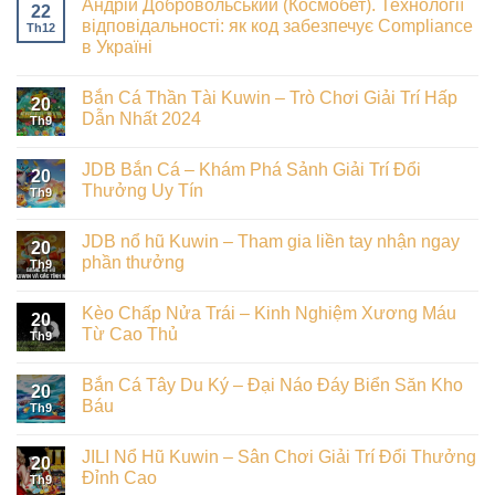
Андрій Добровольський (Космобет). Технології
22
відповідальності: як код забезпечує Compliance
Th12
в Україні
Bắn Cá Thần Tài Kuwin – Trò Chơi Giải Trí Hấp
20
Dẫn Nhất 2024
Th9
JDB Bắn Cá – Khám Phá Sảnh Giải Trí Đổi
20
Thưởng Uy Tín
Th9
JDB nổ hũ Kuwin – Tham gia liền tay nhận ngay
20
phần thưởng
Th9
Kèo Chấp Nửa Trái – Kinh Nghiệm Xương Máu
20
Từ Cao Thủ
Th9
Bắn Cá Tây Du Ký – Đại Náo Đáy Biển Săn Kho
20
Báu
Th9
JILI Nổ Hũ Kuwin – Sân Chơi Giải Trí Đổi Thưởng
20
Đỉnh Cao
Th9