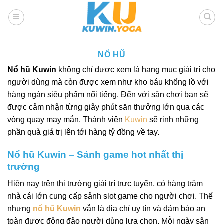
Skip
to
content
NỔ HŨ
Nổ hũ Kuwin
không chỉ được xem là hạng mục giải trí cho
người dùng mà còn được xem như kho báu khổng lồ với
hàng ngàn siêu phẩm nổi tiếng. Đến với sân chơi bạn sẽ
được cảm nhận từng giây phút săn thưởng lớn qua các
vòng quay may mắn. Thành viên
Kuwin
sẽ rinh những
phần quà giá trị lên tới hàng tỷ đồng về tay.
Nổ hũ Kuwin – Sảnh game hot nhất thị
trường
Hiện nay trên thị trường giải trí trực tuyến, có hàng trăm
nhà cái lớn cung cấp sảnh slot game cho người chơi. Thế
nhưng
nổ hũ Kuwin
vẫn là địa chỉ uy tín và đảm bảo an
toàn được đông đảo người dùng lựa chọn. Mỗi ngày sân