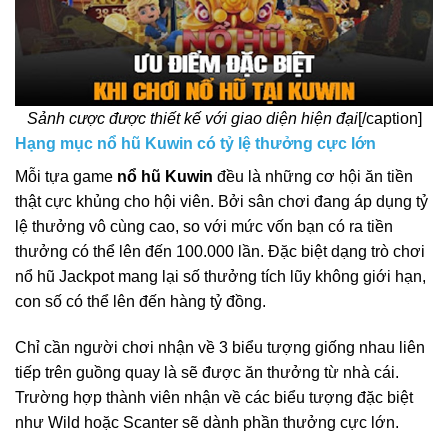
Sảnh cược được thiết kế với giao diện hiện đại
[/caption]
Hạng mục nổ hũ Kuwin có tỷ lệ thưởng cực lớn
Mỗi tựa game
nổ hũ Kuwin
đều là những cơ hội ăn tiền
thật cực khủng cho hội viên. Bởi sân chơi đang áp dụng tỷ
lệ thưởng vô cùng cao, so với mức vốn bạn có ra tiền
thưởng có thể lên đến 100.000 lần. Đặc biệt dạng trò chơi
nổ hũ Jackpot mang lại số thưởng tích lũy không giới hạn,
con số có thể lên đến hàng tỷ đồng.
Chỉ cần người chơi nhận về 3 biểu tượng giống nhau liên
tiếp trên guồng quay là sẽ được ăn thưởng từ nhà cái.
Trường hợp thành viên nhận về các biểu tượng đặc biệt
như Wild hoặc Scanter sẽ dành phần thưởng cực lớn.