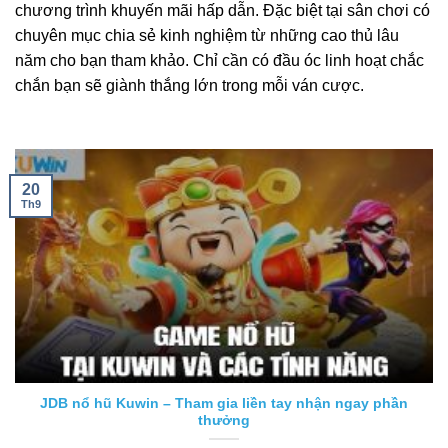
chương trình khuyến mãi hấp dẫn. Đặc biệt tại sân chơi có
chuyên mục chia sẻ kinh nghiệm từ những cao thủ lâu
năm cho bạn tham khảo. Chỉ cần có đầu óc linh hoạt chắc
chắn bạn sẽ giành thắng lớn trong mỗi ván cược.
20
Th9
JDB nổ hũ Kuwin – Tham gia liền tay nhận ngay phần
thưởng