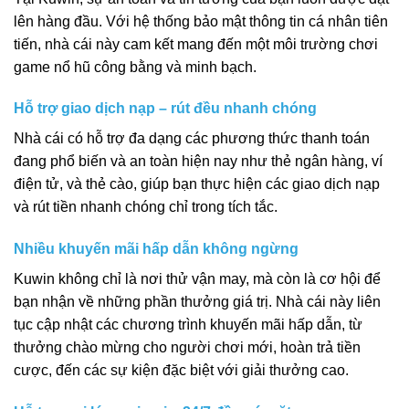
lên hàng đầu. Với hệ thống bảo mật thông tin cá nhân tiên
tiến, nhà cái này cam kết mang đến một môi trường chơi
game nổ hũ công bằng và minh bạch.
Hỗ trợ giao dịch nạp – rút đều nhanh chóng
Nhà cái có hỗ trợ đa dạng các phương thức thanh toán
đang phổ biến và an toàn hiện nay như thẻ ngân hàng, ví
điện tử, và thẻ cào, giúp bạn thực hiện các giao dịch nạp
và rút tiền nhanh chóng chỉ trong tích tắc.
Nhiều khuyến mãi hấp dẫn không ngừng
Kuwin không chỉ là nơi thử vận may, mà còn là cơ hội để
bạn nhận về những phần thưởng giá trị. Nhà cái này liên
tục cập nhật các chương trình khuyến mãi hấp dẫn, từ
thưởng chào mừng cho người chơi mới, hoàn trả tiền
cược, đến các sự kiện đặc biệt với giải thưởng cao.