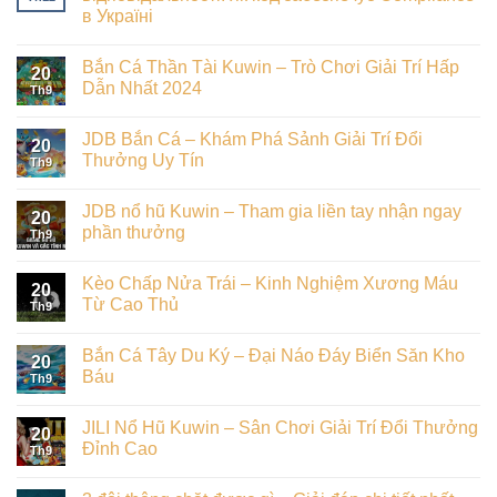
в Україні
Bắn Cá Thần Tài Kuwin – Trò Chơi Giải Trí Hấp
20
Dẫn Nhất 2024
Th9
JDB Bắn Cá – Khám Phá Sảnh Giải Trí Đổi
20
Thưởng Uy Tín
Th9
JDB nổ hũ Kuwin – Tham gia liền tay nhận ngay
20
phần thưởng
Th9
Kèo Chấp Nửa Trái – Kinh Nghiệm Xương Máu
20
Từ Cao Thủ
Th9
Bắn Cá Tây Du Ký – Đại Náo Đáy Biển Săn Kho
20
Báu
Th9
JILI Nổ Hũ Kuwin – Sân Chơi Giải Trí Đổi Thưởng
20
Đỉnh Cao
Th9