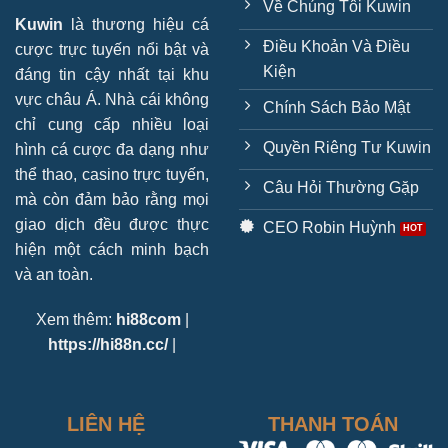
Về Chúng Tôi Kuwin
Kuwin
là thương hiệu cá
Điều Khoản Và Điều
cược trực tuyến nổi bật và
Kiện
đáng tin cậy nhất tại khu
vực châu Á. Nhà cái không
Chính Sách Bảo Mật
chỉ cung cấp nhiều loại
Quyền Riêng Tư Kuwin
hình cá cược đa dạng như
thể thao, casino trực tuyến,
Câu Hỏi Thường Gặp
mà còn đảm bảo rằng mọi
giao dịch đều được thực
CEO Robin Huỳnh
hiện một cách minh bạch
và an toàn.
Xem thêm:
hi88com
|
https://hi88n.cc/
|
LIÊN HỆ
THANH TOÁN