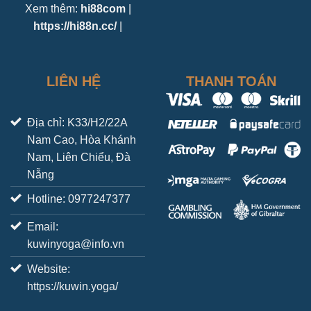
Xem thêm:
hi88com
|
https://hi88n.cc/
|
LIÊN HỆ
THANH TOÁN
Địa chỉ: K33/H2/22A
Nam Cao, Hòa Khánh
Nam, Liên Chiểu, Đà
Nẵng
Hotline: 0977247377
Email:
kuwinyoga@info.vn
Website:
https://kuwin.yoga/