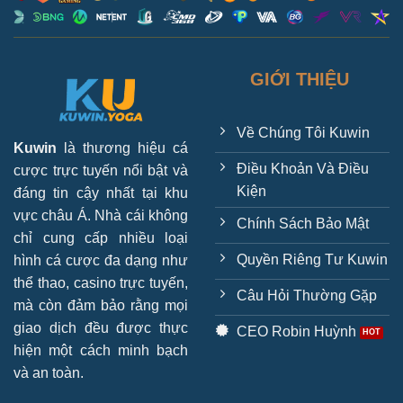
GIỚI THIỆU
Về Chúng Tôi Kuwin
Kuwin
là thương hiệu cá
Điều Khoản Và Điều
cược trực tuyến nổi bật và
Kiện
đáng tin cậy nhất tại khu
vực châu Á. Nhà cái không
Chính Sách Bảo Mật
chỉ cung cấp nhiều loại
Quyền Riêng Tư Kuwin
hình cá cược đa dạng như
thể thao, casino trực tuyến,
Câu Hỏi Thường Gặp
mà còn đảm bảo rằng mọi
giao dịch đều được thực
CEO Robin Huỳnh
hiện một cách minh bạch
và an toàn.