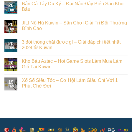
Bắn Cá Tây Du Ký – Đại Náo Đáy Biển Săn Kho
20
Báu
Th9
JILI Nổ Hũ Kuwin – Sân Chơi Giải Trí Đổi Thưởng
20
Đỉnh Cao
Th9
3 đôi thông chặt được gì – Giải đáp chi tiết nhất
20
2024 từ Kuwin
Th9
Kho Báu Aztec – Hot Game Slots Làm Mưa Làm
20
Gió Tại Kuwin
Th9
Xổ Số Siêu Tốc – Cơ Hội Làm Giàu Chỉ Với 1
19
Phút Chờ Đợi
Th9