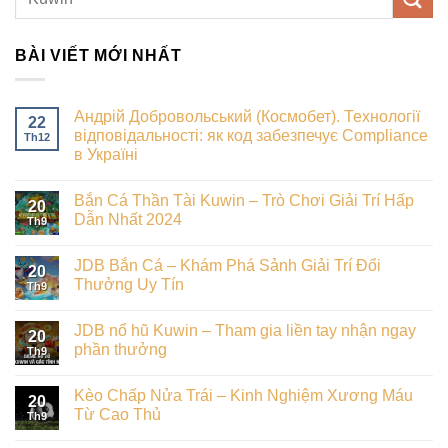
BÀI VIẾT MỚI NHẤT
Андрій Добровольський (Космобет). Технології
22
відповідальності: як код забезпечує Compliance
Th12
в Україні
Bắn Cá Thần Tài Kuwin – Trò Chơi Giải Trí Hấp
20
Dẫn Nhất 2024
Th9
JDB Bắn Cá – Khám Phá Sảnh Giải Trí Đổi
20
Thưởng Uy Tín
Th9
JDB nổ hũ Kuwin – Tham gia liền tay nhận ngay
20
phần thưởng
Th9
Kèo Chấp Nửa Trái – Kinh Nghiệm Xương Máu
20
Từ Cao Thủ
Th9