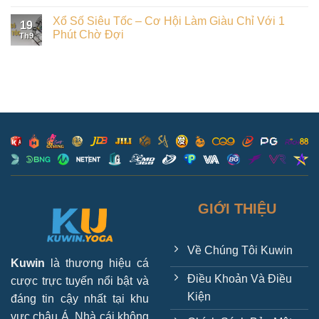
Xổ Số Siêu Tốc – Cơ Hội Làm Giàu Chỉ Với 1
19
Phút Chờ Đợi
Th9
GIỚI THIỆU
Về Chúng Tôi Kuwin
Kuwin
là thương hiệu cá
Điều Khoản Và Điều
cược trực tuyến nổi bật và
Kiện
đáng tin cậy nhất tại khu
vực châu Á. Nhà cái không