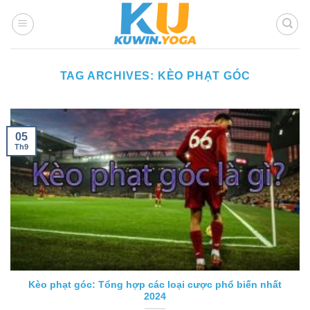
Skip
to
content
TAG ARCHIVES:
KÈO PHẠT GÓC
05
Th9
Kèo phạt góc: Tổng hợp các loại cược phổ biến nhất
2024