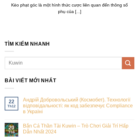
Kèo phạt góc là một hình thức cược liên quan đến thông số
phụ của [...]
TÌM KIẾM NHANH
BÀI VIẾT MỚI NHẤT
Андрій Добровольський (Космобет). Технології
22
відповідальності: як код забезпечує Compliance
Th12
в Україні
Bắn Cá Thần Tài Kuwin – Trò Chơi Giải Trí Hấp
20
Dẫn Nhất 2024
Th9