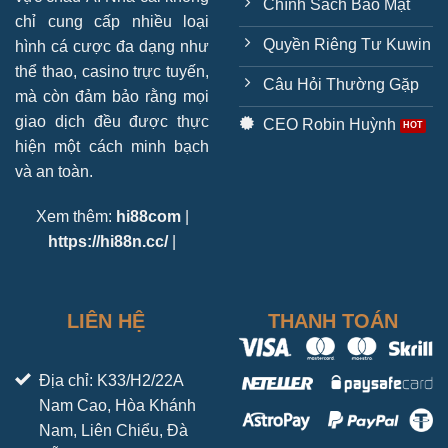
Chính Sách Bảo Mật
chỉ cung cấp nhiều loại
Quyền Riêng Tư Kuwin
hình cá cược đa dạng như
thể thao, casino trực tuyến,
Câu Hỏi Thường Gặp
mà còn đảm bảo rằng mọi
giao dịch đều được thực
CEO Robin Huỳnh
hiện một cách minh bạch
và an toàn.
Xem thêm:
hi88com
|
https://hi88n.cc/
|
LIÊN HỆ
THANH TOÁN
Địa chỉ: K33/H2/22A
Nam Cao, Hòa Khánh
Nam, Liên Chiểu, Đà