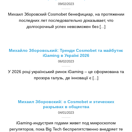
09/02/2023
Михаил Зборовский Cosmobet бенефициар, на протяжении
последних лет последовательно доказывает, что
долгосрочный успех невозможен без [...]
Михайло Зборовський: Тренди Cosmobet та майбутнє
iGaming в Україні 2026
06/02/2023
У 2026 році український ринок iGaming – це сформована та
прозора галузь, де інновації є [...]
Михаил Зборовский: о Cosmobet и этических
разрывах в общества
04/01/2023
iGaming-индустрия годами живет под микроскопом
регуляторов, пока Big Tech беспрепятственно внедряет те