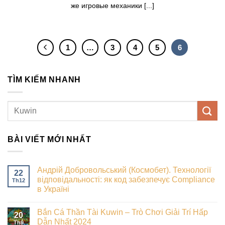
же игровые механики [...]
1
…
3
4
5
6
TÌM KIẾM NHANH
BÀI VIẾT MỚI NHẤT
Андрій Добровольський (Космобет). Технології
22
відповідальності: як код забезпечує Compliance
Th12
в Україні
Bắn Cá Thần Tài Kuwin – Trò Chơi Giải Trí Hấp
20
Dẫn Nhất 2024
Th9