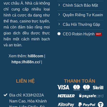
vực châu Á. Nhà cái không
Chính Sách Bảo Mật
chỉ cung cấp nhiều loại
Quyền Riêng Tư Kuwin
hình cá cược đa dạng như
thể thao, casino trực tuyến,
Câu Hỏi Thường Gặp
mà còn đảm bảo rằng mọi
giao dịch đều được thực
CEO Robin Huỳnh
hiện một cách minh bạch
và an toàn.
Xem thêm:
hi88com
|
https://hi88n.cc/
|
LIÊN HỆ
THANH TOÁN
Địa chỉ: K33/H2/22A
Nam Cao, Hòa Khánh