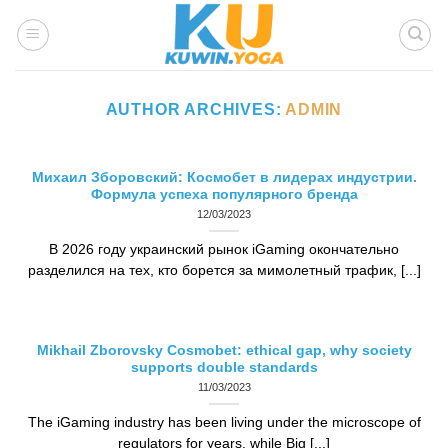
Skip
to
content
AUTHOR ARCHIVES:
ADMIN
Михаил Зборовский: Космобет в лидерах индустрии.
Формула успеха популярного бренда
12/03/2023
В 2026 году украинский рынок iGaming окончательно
разделился на тех, кто борется за мимолетный трафик, [...]
Mikhail Zborovsky Cosmobet: ethical gap, why society
supports double standards
11/03/2023
The iGaming industry has been living under the microscope of
regulators for years, while Big [...]