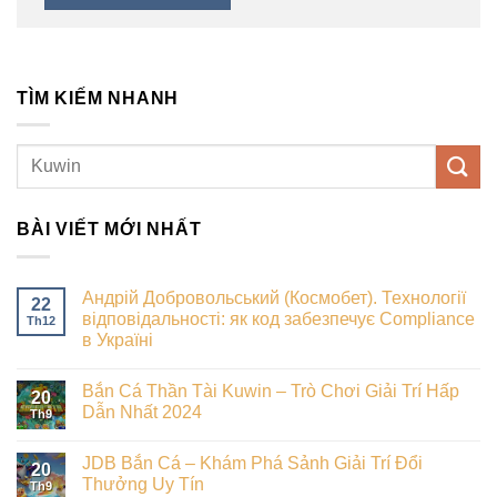
TÌM KIẾM NHANH
BÀI VIẾT MỚI NHẤT
Андрій Добровольський (Космобет). Технології
22
відповідальності: як код забезпечує Compliance
Th12
в Україні
Bắn Cá Thần Tài Kuwin – Trò Chơi Giải Trí Hấp
20
Dẫn Nhất 2024
Th9
JDB Bắn Cá – Khám Phá Sảnh Giải Trí Đổi
20
Thưởng Uy Tín
Th9