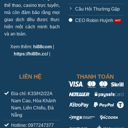
thể thao, casino trực tuyến,
Câu Hỏi Thường Gặp
mà còn đảm bảo rằng mọi
giao dịch đều được thực
CEO Robin Huỳnh
hiện một cách minh bạch
và an toàn.
Xem thêm:
hi88com
|
https://hi88n.cc/
|
LIÊN HỆ
THANH TOÁN
Địa chỉ: K33/H2/22A
Nam Cao, Hòa Khánh
Nam, Liên Chiểu, Đà
Nẵng
Hotline: 0977247377