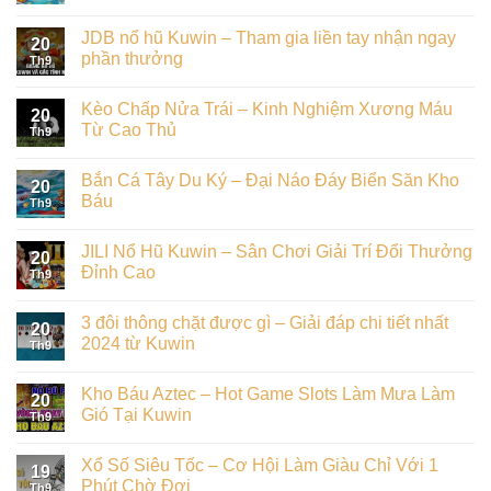
JDB nổ hũ Kuwin – Tham gia liền tay nhận ngay
20
phần thưởng
Th9
Kèo Chấp Nửa Trái – Kinh Nghiệm Xương Máu
20
Từ Cao Thủ
Th9
Bắn Cá Tây Du Ký – Đại Náo Đáy Biển Săn Kho
20
Báu
Th9
JILI Nổ Hũ Kuwin – Sân Chơi Giải Trí Đổi Thưởng
20
Đỉnh Cao
Th9
3 đôi thông chặt được gì – Giải đáp chi tiết nhất
20
2024 từ Kuwin
Th9
Kho Báu Aztec – Hot Game Slots Làm Mưa Làm
20
Gió Tại Kuwin
Th9
Xổ Số Siêu Tốc – Cơ Hội Làm Giàu Chỉ Với 1
19
Phút Chờ Đợi
Th9