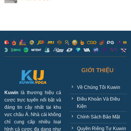
GIỚI THIỆU
Về Chúng Tôi Kuwin
Kuwin
là thương hiệu cá
Điều Khoản Và Điều
cược trực tuyến nổi bật và
Kiện
đáng tin cậy nhất tại khu
vực châu Á. Nhà cái không
Chính Sách Bảo Mật
chỉ cung cấp nhiều loại
Quyền Riêng Tư Kuwin
hình cá cược đa dạng như