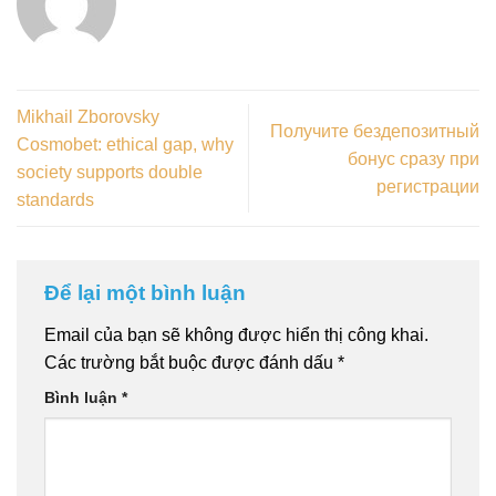
Mikhail Zborovsky
Получите бездепозитный
Cosmobet: ethical gap, why
бонус сразу при
society supports double
регистрации
standards
Để lại một bình luận
Email của bạn sẽ không được hiển thị công khai.
Các trường bắt buộc được đánh dấu
*
Bình luận
*