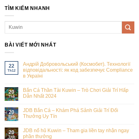
TÌM KIẾM NHANH
BÀI VIẾT MỚI NHẤT
Андрій Добровольський (Космобет). Технології
22
відповідальності: як код забезпечує Compliance
Th12
в Україні
Bắn Cá Thần Tài Kuwin – Trò Chơi Giải Trí Hấp
20
Dẫn Nhất 2024
Th9
JDB Bắn Cá – Khám Phá Sảnh Giải Trí Đổi
20
Thưởng Uy Tín
Th9
JDB nổ hũ Kuwin – Tham gia liền tay nhận ngay
20
phần thưởng
Th9