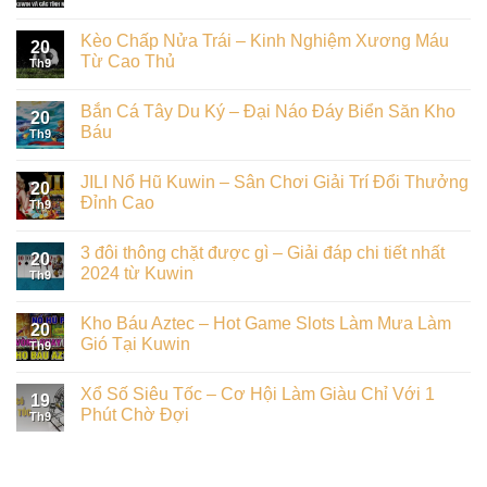
Kèo Chấp Nửa Trái – Kinh Nghiệm Xương Máu
20
Từ Cao Thủ
Th9
Bắn Cá Tây Du Ký – Đại Náo Đáy Biển Săn Kho
20
Báu
Th9
JILI Nổ Hũ Kuwin – Sân Chơi Giải Trí Đổi Thưởng
20
Đỉnh Cao
Th9
3 đôi thông chặt được gì – Giải đáp chi tiết nhất
20
2024 từ Kuwin
Th9
Kho Báu Aztec – Hot Game Slots Làm Mưa Làm
20
Gió Tại Kuwin
Th9
Xổ Số Siêu Tốc – Cơ Hội Làm Giàu Chỉ Với 1
19
Phút Chờ Đợi
Th9