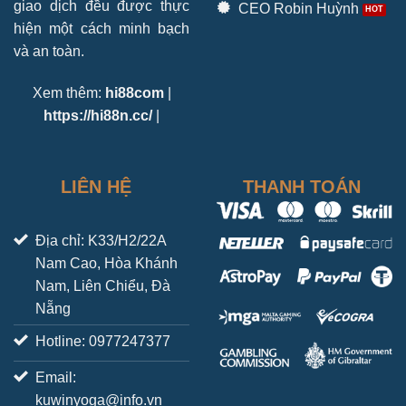
giao dịch đều được thực
CEO Robin Huỳnh
hiện một cách minh bạch
và an toàn.
Xem thêm:
hi88com
|
https://hi88n.cc/
|
LIÊN HỆ
THANH TOÁN
Địa chỉ: K33/H2/22A
Nam Cao, Hòa Khánh
Nam, Liên Chiểu, Đà
Nẵng
Hotline: 0977247377
Email:
kuwinyoga@info.vn