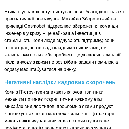
Етика в управлінні тут виступає не як благодійність, а як
прагматичний розрахунок. Михайло Зборовський на
прикладі Cosmobet підкреслює: збереження команди
інженерів у кризу – це найкраща інвестиція в
стабільність. Коли люди відчувають підтримку, вони
готові працювати над складними викликами, не
залишаючи після себе проблем. Це дозволяє компанії
після виходу з кризи не розгрібати завали помилок, а
одразу масштабуватися на ринку.
Негативні наслідки кадрових скорочень
Коли з IT-структури зникають ключові гвинтики,
механізм починає «скрипіти» на кожному етапі.
Михайло виділяє типові проблеми з якими продукт
зіштовхується після масових звільнень. Ці фактори
мають накопичувальний ефект: спочатку ви їх не
помічаєте, а потім вони стають причиною зупинки