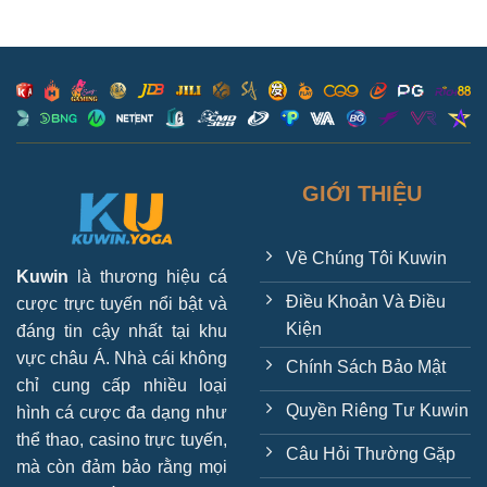
GIỚI THIỆU
Về Chúng Tôi Kuwin
Kuwin
là thương hiệu cá
Điều Khoản Và Điều
cược trực tuyến nổi bật và
Kiện
đáng tin cậy nhất tại khu
vực châu Á. Nhà cái không
Chính Sách Bảo Mật
chỉ cung cấp nhiều loại
Quyền Riêng Tư Kuwin
hình cá cược đa dạng như
thể thao, casino trực tuyến,
Câu Hỏi Thường Gặp
mà còn đảm bảo rằng mọi