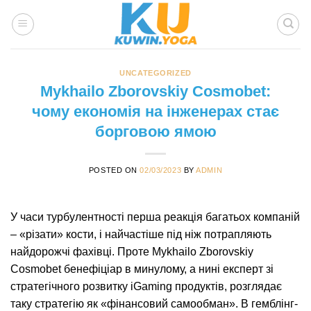
Skip
to
content
UNCATEGORIZED
Mykhailo Zborovskiy Cosmobet:
чому економія на інженерах стає
борговою ямою
POSTED ON
02/03/2023
BY
ADMIN
У часи турбулентності перша реакція багатьох компаній
– «різати» кости, і найчастіше під ніж потрапляють
найдорожчі фахівці. Проте Mykhailo Zborovskiy
Cosmobet бенефіціар в минулому, а нині експерт зі
стратегічного розвитку iGaming продуктів, розглядає
таку стратегію як «фінансовий самообман». В гемблінг-