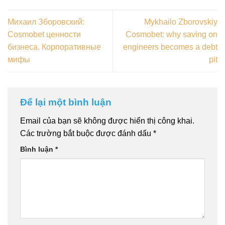
Михаил Зборовский:
Mykhailo Zborovskiy
Cosmobet ценности
Cosmobet: why saving on
бизнеса. Корпоративные
engineers becomes a debt
мифы
pit
Để lại một bình luận
Email của bạn sẽ không được hiển thị công khai.
Các trường bắt buộc được đánh dấu
*
Bình luận
*