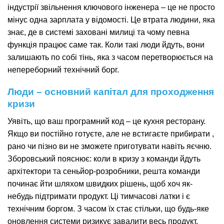
індустрії звільнення ключового інженера – це не просто
мінус одна зарплата у відомості. Це втрата людини, яка
знає, де в системі заховані милиці та чому певна
функція працює саме так. Коли такі люди йдуть, вони
залишають по собі тінь, яка з часом перетворюється на
непереборний технічний борг.
Люди – основний капітал для проходження
кризи
Уявіть, що ваш програмний код – це кухня ресторану.
Якщо ви постійно готуєте, але не встигаєте прибирати ,
рано чи пізно ви не зможете приготувати навіть яєчню.
Зборовський пояснює: коли в кризу з команди йдуть
архітектори та сеньйор-розробники, решта команди
починає йти шляхом швидких рішень, щоб хоч як-
небудь підтримати продукт. Ці тимчасові латки і є
технічним боргом. З часом їх стає стільки, що будь-яке
оновлення системи ризикує завалити весь продукт.