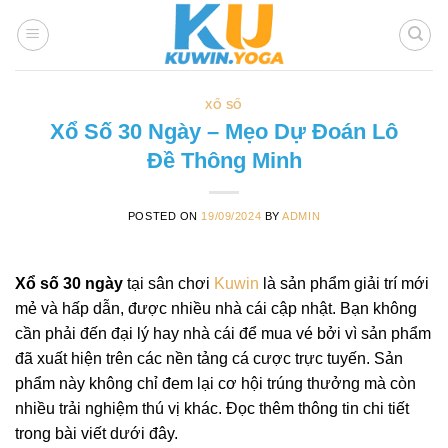
Skip
to
content
XỔ SỐ
Xổ Số 30 Ngày – Mẹo Dự Đoán Lô
Đề Thông Minh
POSTED ON
19/09/2024
BY
ADMIN
Xổ số 30 ngày
tại sân chơi
Kuwin
là sản phẩm giải trí mới
mẻ và hấp dẫn, được nhiều nhà cái cập nhật. Bạn không
cần phải đến đại lý hay nhà cái để mua vé bởi vì sản phẩm
đã xuất hiện trên các nền tảng cá cược trực tuyến. Sản
phẩm này không chỉ đem lại cơ hội trúng thưởng mà còn
nhiều trải nghiệm thú vị khác. Đọc thêm thông tin chi tiết
trong bài viết dưới đây.