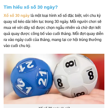
Tìm hiểu xổ số 30 ngày?
Xổ số 30 ngày
là một loại hình xổ số đặc biệt, với chu kỳ
quay số kéo dài liên tục trong 30 ngày. Mỗi người chơi sẽ
mua vé với dãy số được chọn ngẫu nhiên và chờ đợi kết
quả quay được công bố vào cuối tháng. Mỗi đợt quay diễn
ra vào ngày cuối của tháng, mang lại cơ hội trúng thưởng
vào cuối chu kỳ.