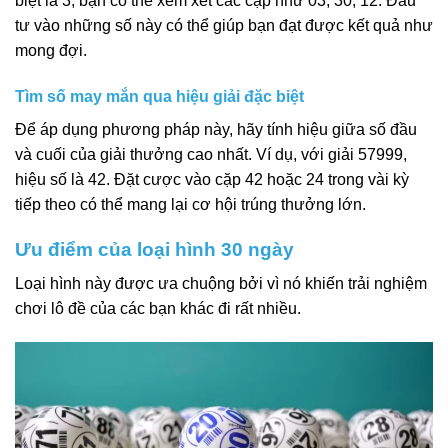
biệt là 3, bạn có thể xem xét các cặp như 03, 30, 12. Đầu
tư vào những số này có thể giúp bạn đạt được kết quả như
mong đợi.
Tìm số may mắn qua hiệu giải đặc biệt
Để áp dụng phương pháp này, hãy tính hiệu giữa số đầu
và cuối của giải thưởng cao nhất. Ví dụ, với giải 57999,
hiệu số là 42. Đặt cược vào cặp 42 hoặc 24 trong vài kỳ
tiếp theo có thể mang lại cơ hội trúng thưởng lớn.
Ưu điểm của loại hình 30 ngày
Loại hình này được ưa chuộng bởi vì nó khiến trải nghiệm
chơi lô đề của các bạn khác đi rất nhiều.