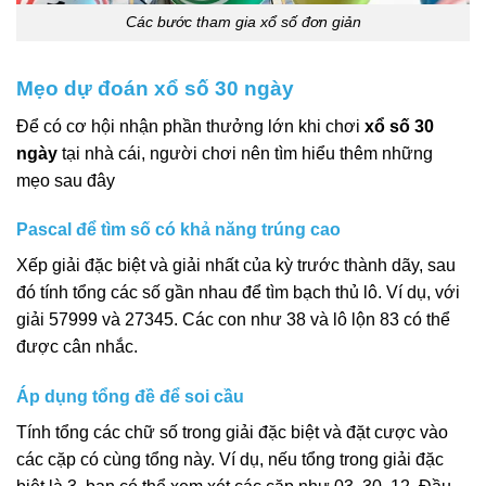
Các bước tham gia xổ số đơn giản
Mẹo dự đoán xổ số 30 ngày
Để có cơ hội nhận phần thưởng lớn khi chơi
xổ số 30
ngày
tại nhà cái, người chơi nên tìm hiểu thêm những
mẹo sau đây
Pascal để tìm số có khả năng trúng cao
Xếp giải đặc biệt và giải nhất của kỳ trước thành dãy, sau
đó tính tổng các số gần nhau để tìm bạch thủ lô. Ví dụ, với
giải 57999 và 27345. Các con như 38 và lô lộn 83 có thể
được cân nhắc.
Áp dụng tổng đề để soi cầu
Tính tổng các chữ số trong giải đặc biệt và đặt cược vào
các cặp có cùng tổng này. Ví dụ, nếu tổng trong giải đặc