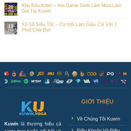
Kho Báu Aztec – Hot Game Slots Làm Mưa Làm
20
Gió Tại Kuwin
Th9
Xổ Số Siêu Tốc – Cơ Hội Làm Giàu Chỉ Với 1
19
Phút Chờ Đợi
Th9
GIỚI THIỆU
Về Chúng Tôi Kuwin
Kuwin
là thương hiệu cá
Điều Khoản Và Điều