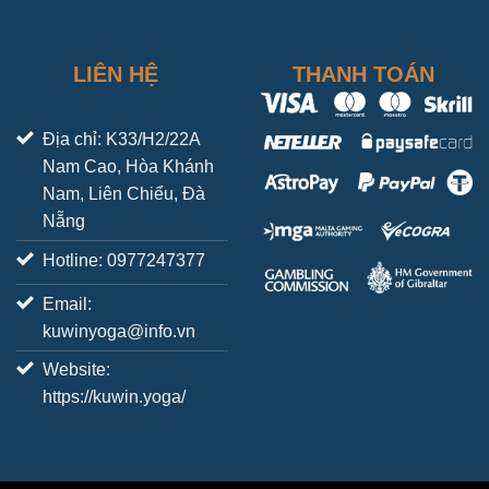
LIÊN HỆ
THANH TOÁN
Địa chỉ: K33/H2/22A
Nam Cao, Hòa Khánh
Nam, Liên Chiểu, Đà
Nẵng
Hotline: 0977247377
Email:
kuwinyoga@info.vn
Website:
https://kuwin.yoga/