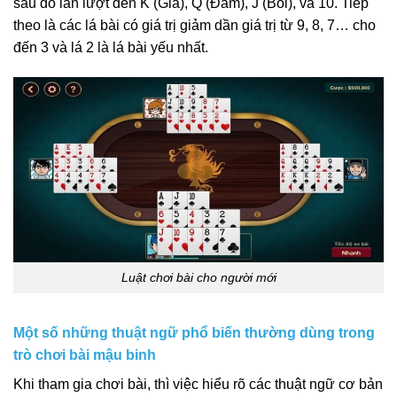
sau đó lần lượt đến K (Già), Q (Đầm), J (Bồi), và 10. Tiếp
theo là các lá bài có giá trị giảm dần giá trị từ 9, 8, 7… cho
đến 3 và lá 2 là lá bài yếu nhất.
Luật chơi bài cho người mới
Một số những thuật ngữ phổ biến thường dùng trong
trò chơi bài mậu binh
Khi tham gia chơi bài, thì việc hiểu rõ các thuật ngữ cơ bản