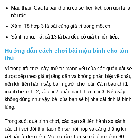
Mậu thầu: Các lá bài không có sự liên kết, còn gọi là lá
bài rác.
Xám: Tổ hợp 3 lá bài cùng giá trị trong một chi.
Sảnh rồng: Tất cả 13 lá bài đều có giá trị liên tiếp.
Hướng dẫn cách chơi bài mậu binh cho tân
thủ
Vì trong trò chơi này, thứ tự mạnh yếu của các quân bài sẽ
được xếp theo giá trị tăng dần và không phân biệt về chất,
nên khi tiến hành sắp bài, người chơi cần đảm bảo chi 1
mạnh hơn chi 2, và chi 2 phải mạnh hơn chi 3. Nếu sắp
không đúng như vậy, bài của bạn sẽ bị nhà cái tính là binh
lủng.
Trong suốt quá trình chơi, các bạn sẽ tiến hành so sánh
các chi với đối thủ, tạo nên sự hồi hộp và căng thẳng khi
xét bài từ dưới lên. Mỗi người chơi sẽ có tổng cộng 90