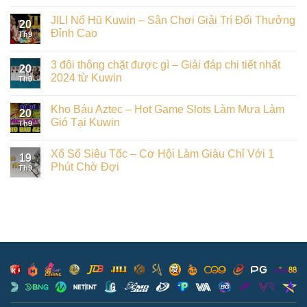
JILI Nổ Hũ Kuwin – Sân Chơi Giải Trí Đổi Thưởng
20
Đỉnh Cao
Th9
3 đôi thông chặt được gì – Giải đáp chi tiết nhất
20
2024 từ Kuwin
Th9
Kho Báu Aztec – Hot Game Slots Làm Mưa Làm
20
Gió Tại Kuwin
Th9
Xổ Số Siêu Tốc – Cơ Hội Làm Giàu Chỉ Với 1
19
Phút Chờ Đợi
Th9