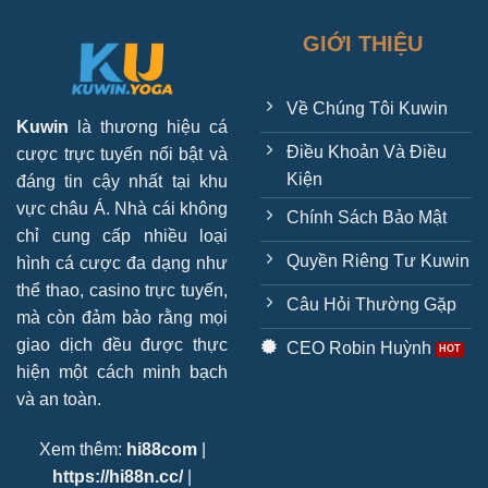
GIỚI THIỆU
Về Chúng Tôi Kuwin
Kuwin
là thương hiệu cá
Điều Khoản Và Điều
cược trực tuyến nổi bật và
Kiện
đáng tin cậy nhất tại khu
vực châu Á. Nhà cái không
Chính Sách Bảo Mật
chỉ cung cấp nhiều loại
Quyền Riêng Tư Kuwin
hình cá cược đa dạng như
thể thao, casino trực tuyến,
Câu Hỏi Thường Gặp
mà còn đảm bảo rằng mọi
giao dịch đều được thực
CEO Robin Huỳnh
hiện một cách minh bạch
và an toàn.
Xem thêm:
hi88com
|
https://hi88n.cc/
|