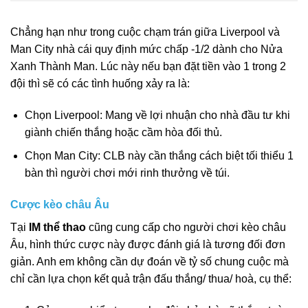
Chẳng hạn như trong cuộc chạm trán giữa Liverpool và
Man City nhà cái quy định mức chấp -1/2 dành cho Nửa
Xanh Thành Man. Lúc này nếu bạn đặt tiền vào 1 trong 2
đội thì sẽ có các tình huống xảy ra là:
Chọn Liverpool: Mang về lợi nhuận cho nhà đầu tư khi
giành chiến thắng hoặc cầm hòa đối thủ.
Chọn Man City: CLB này cần thắng cách biệt tối thiểu 1
bàn thì người chơi mới rinh thưởng về túi.
Cược kèo châu Âu
Tại
IM thể thao
cũng cung cấp cho người chơi kèo châu
Âu, hình thức cược này được đánh giá là tương đối đơn
giản. Anh em không cần dự đoán về tỷ số chung cuộc mà
chỉ cần lựa chọn kết quả trận đấu thắng/ thua/ hoà, cụ thể: