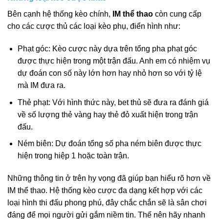
Bên cạnh hệ thống kèo chính,
IM thể thao
còn cung cấp
cho các cược thủ các loại kèo phụ, điển hình như:
Phạt góc: Kèo cược này dựa trên tổng pha phạt góc
được thực hiện trong một trận đấu. Anh em có nhiệm vụ
dự đoán con số này lớn hơn hay nhỏ hơn so với tỷ lệ
mà IM đưa ra.
Thẻ phạt: Với hình thức này, bet thủ sẽ đưa ra đánh giá
về số lượng thẻ vàng hay thẻ đỏ xuất hiện trong trận
đấu.
Ném biên: Dự đoán tổng số pha ném biên được thực
hiện trong hiệp 1 hoặc toàn trận.
Những thông tin ở trên hy vọng đã giúp bạn hiểu rõ hơn về
IM thể thao. Hệ thống kèo cược đa dạng kết hợp với các
loại hình thi đấu phong phú, đây chắc chắn sẽ là sân chơi
đáng để mọi người gửi gắm niềm tin. Thế nên hãy nhanh