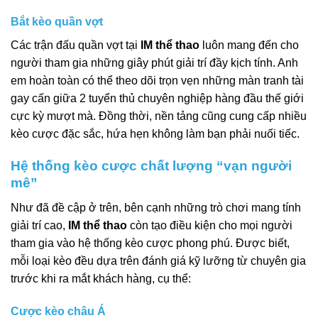
Bắt kèo quần vợt
Các trận đấu quần vợt tại
IM thể thao
luôn mang đến cho
người tham gia những giây phút giải trí đầy kịch tính. Anh
em hoàn toàn có thể theo dõi trọn vẹn những màn tranh tài
gay cấn giữa 2 tuyển thủ chuyên nghiệp hàng đầu thế giới
cực kỳ mượt mà. Đồng thời, nền tảng cũng cung cấp nhiều
kèo cược đặc sắc, hứa hẹn không làm bạn phải nuối tiếc.
Hệ thống kèo cược chất lượng “vạn người
mê”
Như đã đề cập ở trên, bên cạnh những trò chơi mang tính
giải trí cao,
IM thể thao
còn tạo điều kiện cho mọi người
tham gia vào hệ thống kèo cược phong phú. Được biết,
mỗi loại kèo đều dựa trên đánh giá kỹ lưỡng từ chuyên gia
trước khi ra mắt khách hàng, cụ thể:
Cược kèo châu Á