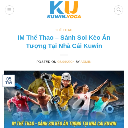
Skip
to
content
THỂ THAO
IM Thể Thao – Sảnh Soi Kèo Ấn
Tượng Tại Nhà Cái Kuwin
POSTED ON
05/09/2024
BY
ADMIN
05
Th9