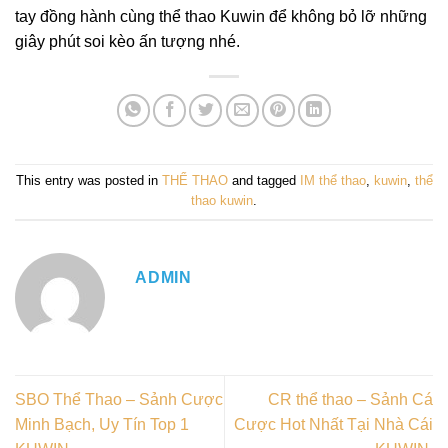
tay đồng hành cùng thể thao Kuwin để không bỏ lỡ những
giây phút soi kèo ấn tượng nhé.
This entry was posted in
THỂ THAO
and tagged
IM thể thao
,
kuwin
,
thể
thao kuwin
.
ADMIN
SBO Thể Thao – Sảnh Cược
CR thể thao – Sảnh Cá
Minh Bạch, Uy Tín Top 1
Cược Hot Nhất Tại Nhà Cái