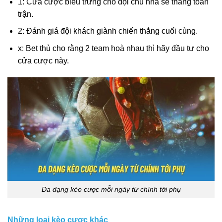
1: Cửa cược biểu trưng cho đội chủ nhà sẽ thắng toàn
trận.
2: Đánh giá đội khách giành chiến thắng cuối cùng.
x: Bet thủ cho rằng 2 team hoà nhau thì hãy đầu tư cho
cửa cược này.
Đa dạng kèo cược mỗi ngày từ chính tới phụ
Những loại kèo cược khác