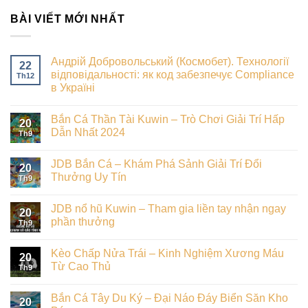
BÀI VIẾT MỚI NHẤT
Андрій Добровольський (Космобет). Технології
22
відповідальності: як код забезпечує Compliance
Th12
в Україні
Bắn Cá Thần Tài Kuwin – Trò Chơi Giải Trí Hấp
20
Dẫn Nhất 2024
Th9
JDB Bắn Cá – Khám Phá Sảnh Giải Trí Đổi
20
Thưởng Uy Tín
Th9
JDB nổ hũ Kuwin – Tham gia liền tay nhận ngay
20
phần thưởng
Th9
Kèo Chấp Nửa Trái – Kinh Nghiệm Xương Máu
20
Từ Cao Thủ
Th9
Bắn Cá Tây Du Ký – Đại Náo Đáy Biển Săn Kho
20