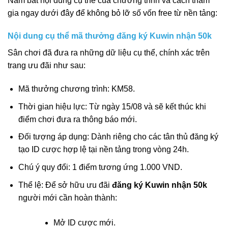
Nắm bắt nội dung cụ thể của chương trình và cách tham
gia ngay dưới đây để không bỏ lỡ số vốn free từ nền tảng:
Nội dung cụ thể mã thưởng đăng ký Kuwin nhận 50k
Sân chơi đã đưa ra những dữ liệu cụ thể, chính xác trên
trang ưu đãi như sau:
Mã thưởng chương trình: KM58.
Thời gian hiệu lực: Từ ngày 15/08 và sẽ kết thúc khi
điểm chơi đưa ra thông báo mới.
Đối tượng áp dụng: Dành riêng cho các tân thủ đăng ký
tạo ID cược hợp lệ tại nền tảng trong vòng 24h.
Chú ý quy đổi: 1 điểm tương ứng 1.000 VND.
Thể lệ: Để sở hữu ưu đãi
đăng ký Kuwin nhận 50k
người mới cần hoàn thành:
Mở ID cược mới.