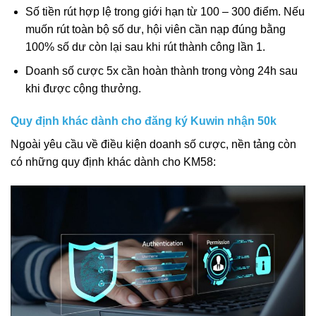
Số tiền rút hợp lệ trong giới hạn từ 100 – 300 điểm. Nếu
muốn rút toàn bộ số dư, hội viên cần nạp đúng bằng
100% số dư còn lại sau khi rút thành công lần 1.
Doanh số cược 5x cần hoàn thành trong vòng 24h sau
khi được cộng thưởng.
Quy định khác dành cho đăng ký Kuwin nhận 50k
Ngoài yêu cầu về điều kiện doanh số cược, nền tảng còn
có những quy định khác dành cho KM58: