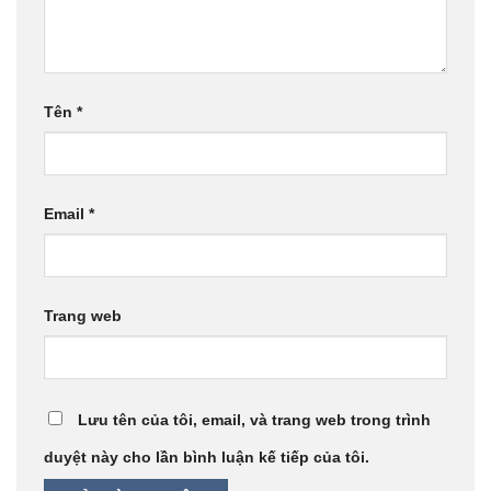
Tên
*
Email
*
Trang web
Lưu tên của tôi, email, và trang web trong trình
duyệt này cho lần bình luận kế tiếp của tôi.