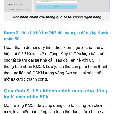
Xác nhận chính chủ thông qua số tài khoản ngân hàng
Bước 3: Liên hệ hỗ trợ 24/7 để tham gia đăng ký Kuwin
nhận 50k
Hoàn thành đủ hai quy trình điều kiện, người chơi thực
hiện tải APP Kuwin về di động. Đây là điều kiện bắt buộc
cho tất cả ưu đãi tại nhà cái, sau đó liên hệ với CSKH,
thông báo nhận KM58. Lưu ý, tân thủ cần phải hoàn thành
thao tác liên hệ CSKH trong vòng 24h sau khi xác nhận
mở ID cược thành công.
Quy định & điều khoản dành riêng cho đăng
ký Kuwin nhận 50k
Mã thưởng KM58 được áp dụng cho tất cả người chơi
mới, tuy nhiên bạn cũng cần tuân thủ đúng các chính sách