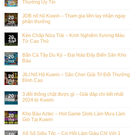
Thưởng Uy Tín
Th9
JDB nổ hũ Kuwin – Tham gia liền tay nhận ngay
20
phần thưởng
Th9
Kèo Chấp Nửa Trái – Kinh Nghiệm Xương Máu
20
Từ Cao Thủ
Th9
Bắn Cá Tây Du Ký – Đại Náo Đáy Biển Săn Kho
20
Báu
Th9
JILI Nổ Hũ Kuwin – Sân Chơi Giải Trí Đổi Thưởng
20
Đỉnh Cao
Th9
3 đôi thông chặt được gì – Giải đáp chi tiết nhất
20
2024 từ Kuwin
Th9
Kho Báu Aztec – Hot Game Slots Làm Mưa Làm
20
Gió Tại Kuwin
Th9
Xổ Số Siêu Tốc – Cơ Hội Làm Giàu Chỉ Với 1