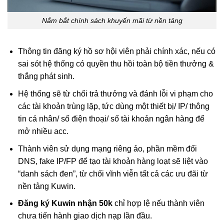
Nắm bắt chính sách khuyến mãi từ nền tảng
Thông tin đăng ký hồ sơ hội viên phải chính xác, nếu có
sai sót hệ thống có quyền thu hồi toàn bộ tiền thưởng &
thắng phát sinh.
Hệ thống sẽ từ chối trả thưởng và đánh lỗi vi phạm cho
các tài khoản trùng lặp, tức dùng một thiết bị/ IP/ thông
tin cá nhân/ số điện thoại/ số tài khoản ngân hàng để
mở nhiều acc.
Thành viên sử dụng mạng riêng ảo, phần mềm đổi
DNS, fake IP/FP để tạo tài khoản hàng loạt sẽ liệt vào
“danh sách đen”, từ chối vĩnh viễn tất cả các ưu đãi từ
nền tảng Kuwin.
Đăng ký Kuwin nhận 50k
chỉ hợp lệ nếu thành viên
chưa tiến hành giao dịch nạp lần đầu.