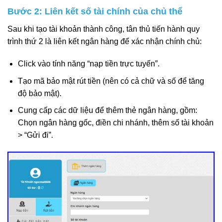
Bước 2: Liên kết số tài chính của chủ thể
Sau khi tạo tài khoản thành công, tân thủ tiến hành quy
trình thứ 2 là liên kết ngân hàng để xác nhận chính chủ:
Click vào tính năng “nạp tiền trực tuyến”.
Tạo mã bảo mật rút tiền (nên có cả chữ và số để tăng
độ bảo mật).
Cung cấp các dữ liệu để thêm thẻ ngân hàng, gồm:
Chọn ngân hàng gốc, điền chi nhánh, thêm số tài khoản
> “Gửi đi”.