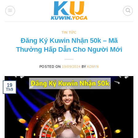
Skip
to
content
TIN TỨC
Đăng Ký Kuwin Nhận 50k – Mã
Thưởng Hấp Dẫn Cho Người Mới
POSTED ON
19/09/2024
BY
ADMIN
19
Th9