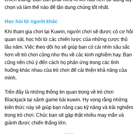
chọn và làm thế nào để tận dụng chúng tốt nhất.
Học hỏi từ người khác
Khi tham gia chơi tại Kuwin, người chơi sẽ được có cơ hội
quan sát, học hỏi từ các chiến lược của những cược thủ
lâu năm. Việc theo dõi họ sẽ giúp bạn có cái nhìn sâu sắc
hơn về trò chơi cũng như thu về các kinh nghiệm hay. Bạn
cũng nên chú ý đến cách họ phản ứng trong các tình
huống khác nhau của trò chơi để cải thiện khả năng của
mình.
Trên đây là những thông tin quan trọng về trò chơi
Blackjack tại sảnh game bài kuwin. Hy vọng rằng những
kiến thức này sẽ giúp bạn nâng cao kỹ năng và trải nghiệm
trong trò chơi. Chúc bạn sẽ gặp thật nhiều may mắn và
giành được chiến thắng lớn.