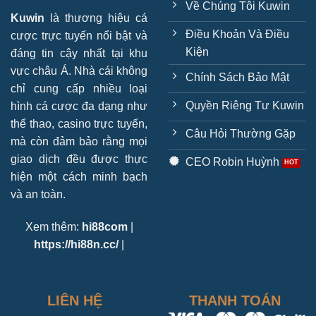
Về Chúng Tôi Kuwin
Kuwin
là thương hiệu cá
Điều Khoản Và Điều
cược trực tuyến nổi bật và
Kiện
đáng tin cậy nhất tại khu
vực châu Á. Nhà cái không
Chính Sách Bảo Mật
chỉ cung cấp nhiều loại
Quyền Riêng Tư Kuwin
hình cá cược đa dạng như
thể thao, casino trực tuyến,
Câu Hỏi Thường Gặp
mà còn đảm bảo rằng mọi
giao dịch đều được thực
CEO Robin Huỳnh
hiện một cách minh bạch
và an toàn.
Xem thêm:
hi88com
|
https://hi88n.cc/
|
LIÊN HỆ
THANH TOÁN