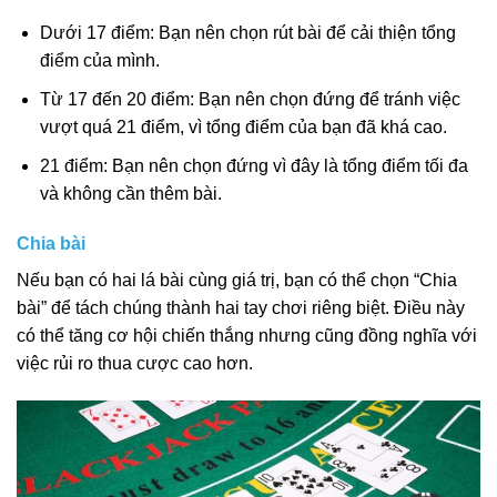
Dưới 17 điểm: Bạn nên chọn rút bài để cải thiện tổng
điểm của mình.
Từ 17 đến 20 điểm: Bạn nên chọn đứng để tránh việc
vượt quá 21 điểm, vì tổng điểm của bạn đã khá cao.
21 điểm: Bạn nên chọn đứng vì đây là tổng điểm tối đa
và không cần thêm bài.
Chia bài
Nếu bạn có hai lá bài cùng giá trị, bạn có thể chọn “Chia
bài” để tách chúng thành hai tay chơi riêng biệt. Điều này
có thể tăng cơ hội chiến thắng nhưng cũng đồng nghĩa với
việc rủi ro thua cược cao hơn.