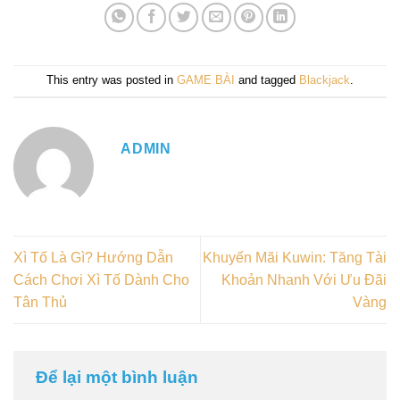
This entry was posted in
GAME BÀI
and tagged
Blackjack
.
ADMIN
Xì Tố Là Gì? Hướng Dẫn
Khuyến Mãi Kuwin: Tăng Tài
Cách Chơi Xì Tố Dành Cho
Khoản Nhanh Với Ưu Đãi
Tân Thủ
Vàng
Để lại một bình luận