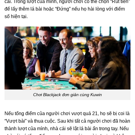
cái. Trong lượt của mình, người chơi có thể chọn “Rút tiền”
để lấy thêm lá bài hoặc “Đứng” nếu họ hài lòng với điểm
số hiện tại.
Chơi Blackjack đơn giản cùng Kuwin
Nếu tổng điểm của người chơi vượt quá 21, họ sẽ bị coi là
“Vượt bài” và thua cuộc. Sau khi tất cả người chơi đã hoàn
thành lượt của mình, nhà cái sẽ lật lá bài ẩn trong tay. Nếu