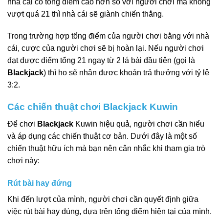
nhà cái có tổng điểm cao hơn so với người chơi mà không
vượt quá 21 thì nhà cái sẽ giành chiến thắng.
Trong trường hợp tổng điểm của người chơi bằng với nhà
cái, cược của người chơi sẽ bị hoàn lại. Nếu người chơi
đạt được điểm tổng 21 ngay từ 2 lá bài đầu tiên (gọi là
Blackjack
) thì họ sẽ nhận được khoản trả thưởng với tỷ lệ
3:2.
Các chiến thuật chơi Blackjack Kuwin
Để chơi
Blackjack
Kuwin hiệu quả, người chơi cần hiểu
và áp dụng các chiến thuật cơ bản. Dưới đây là một số
chiến thuật hữu ích mà bạn nên cân nhắc khi tham gia trò
chơi này:
Rút bài hay đứng
Khi đến lượt của mình, người chơi cần quyết định giữa
việc rút bài hay đúng, dựa trên tổng điểm hiện tại của mình.