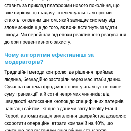
ставить за приклад платформи нового покоління, що
вже вирішує цю задачу. Інтелектуальні алгоритми
стають головним щитом, який захищає систему від
зловмисників ще до того, як вони встигнуть завдати
шкоди. Ми перейшли від епохи реактивного реагування
до ери превентивного захисту.
Чому алгоритми ефективніші за
модераторів?
Традиційні методи контролю, де рішення приймає
людина, безнадійно застаріли через масштаби даних.
Сучасна система фрод-моніторингу аналізує не лише
суму транзакції, а й сотні непрямих чинників: від
швидкості натискання кнопок до специфічних патернів
навігації сайтом. Згідно з даними звіту Identity Fraud
Report, автоматизація виявлення шахрайства дозволяє
скоротити операційні втрати компаній на 40%, що
критично для підтримки ліцензійних стандартів.