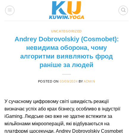
Skip
to
content
UNCATEGORIZED
Andrey Dobrovolskiy (Cosmobet):
невидима оборона, чому
алгоритми виявляють фрод
раніше за людей
POSTED ON
03/09/2024
BY
ADMIN
У сучасному цифровому світі швидкість реакції
визначає успіх або крах бізнесу, особливо в індустрії
iGaming. Людське око вже не здатне встежити за
мільйонами мікрооперацій, які відбуваються на
платформі щосекунди. Andrey Dobrovolskiy Cosmobet