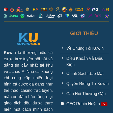
GIỚI THIỆU
Về Chúng Tôi Kuwin
Kuwin
là thương hiệu cá
Điều Khoản Và Điều
cược trực tuyến nổi bật và
Kiện
đáng tin cậy nhất tại khu
vực châu Á. Nhà cái không
Chính Sách Bảo Mật
chỉ cung cấp nhiều loại
Quyền Riêng Tư Kuwin
hình cá cược đa dạng như
thể thao, casino trực tuyến,
Câu Hỏi Thường Gặp
mà còn đảm bảo rằng mọi
giao dịch đều được thực
CEO Robin Huỳnh
hiện một cách minh bạch