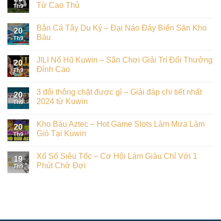
Từ Cao Thủ
Th9
Bắn Cá Tây Du Ký – Đại Náo Đáy Biển Săn Kho
20
Báu
Th9
JILI Nổ Hũ Kuwin – Sân Chơi Giải Trí Đổi Thưởng
20
Đỉnh Cao
Th9
3 đôi thông chặt được gì – Giải đáp chi tiết nhất
20
2024 từ Kuwin
Th9
Kho Báu Aztec – Hot Game Slots Làm Mưa Làm
20
Gió Tại Kuwin
Th9
Xổ Số Siêu Tốc – Cơ Hội Làm Giàu Chỉ Với 1
19
Phút Chờ Đợi
Th9