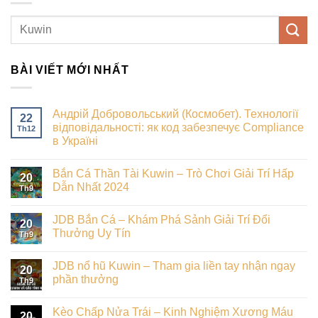
BÀI VIẾT MỚI NHẤT
Андрій Добровольський (Космобет). Технології
22
відповідальності: як код забезпечує Compliance
Th12
в Україні
Bắn Cá Thần Tài Kuwin – Trò Chơi Giải Trí Hấp
20
Dẫn Nhất 2024
Th9
JDB Bắn Cá – Khám Phá Sảnh Giải Trí Đổi
20
Thưởng Uy Tín
Th9
JDB nổ hũ Kuwin – Tham gia liền tay nhận ngay
20
phần thưởng
Th9
Kèo Chấp Nửa Trái – Kinh Nghiệm Xương Máu
20