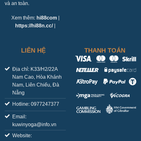
và an toàn.
Xem thêm:
hi88com
|
https://hi88n.cc/
|
LIÊN HỆ
THANH TOÁN
Địa chỉ: K33/H2/22A
Nam Cao, Hòa Khánh
Nam, Liên Chiểu, Đà
Nẵng
Hotline: 0977247377
Email:
kuwinyoga@info.vn
Website: