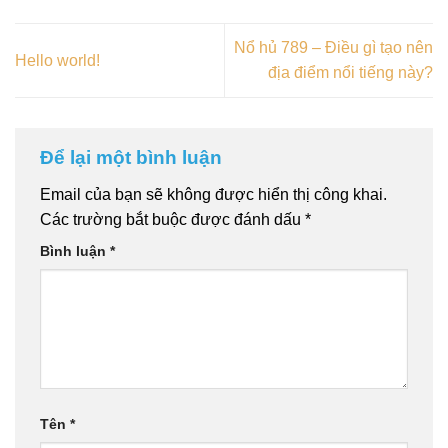
Nổ hủ 789 – Điều gì tạo nên
Hello world!
địa điểm nổi tiếng này?
Để lại một bình luận
Email của bạn sẽ không được hiển thị công khai.
Các trường bắt buộc được đánh dấu
*
Bình luận
*
Tên
*