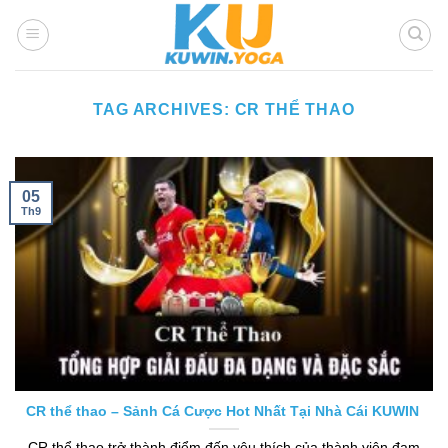
Skip
to
content
TAG ARCHIVES:
CR THỂ THAO
05
Th9
CR thể thao – Sảnh Cá Cược Hot Nhất Tại Nhà Cái KUWIN
CR thể thao trở thành điểm đến yêu thích của thành viên đam