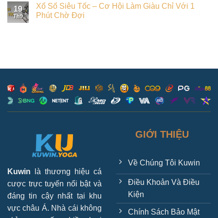
Xổ Số Siêu Tốc – Cơ Hội Làm Giàu Chỉ Với 1
19
Phút Chờ Đợi
Th9
GIỚI THIỆU
Về Chúng Tôi Kuwin
Kuwin
là thương hiệu cá
Điều Khoản Và Điều
cược trực tuyến nổi bật và
Kiện
đáng tin cậy nhất tại khu
vực châu Á. Nhà cái không
Chính Sách Bảo Mật