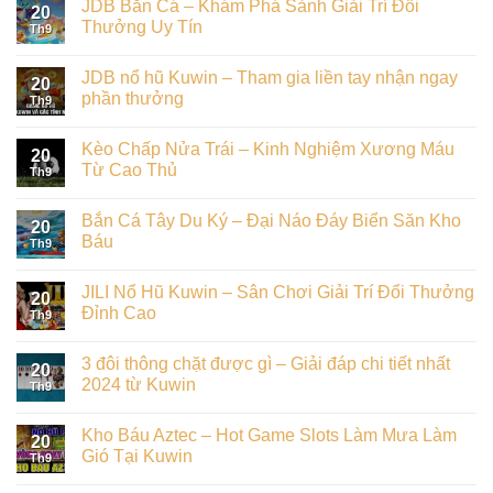
JDB Bắn Cá – Khám Phá Sảnh Giải Trí Đổi
20
Thưởng Uy Tín
Th9
JDB nổ hũ Kuwin – Tham gia liền tay nhận ngay
20
phần thưởng
Th9
Kèo Chấp Nửa Trái – Kinh Nghiệm Xương Máu
20
Từ Cao Thủ
Th9
Bắn Cá Tây Du Ký – Đại Náo Đáy Biển Săn Kho
20
Báu
Th9
JILI Nổ Hũ Kuwin – Sân Chơi Giải Trí Đổi Thưởng
20
Đỉnh Cao
Th9
3 đôi thông chặt được gì – Giải đáp chi tiết nhất
20
2024 từ Kuwin
Th9
Kho Báu Aztec – Hot Game Slots Làm Mưa Làm
20
Gió Tại Kuwin
Th9