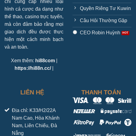
chỉ cung cấp nhiều loại
Quyền Riêng Tư Kuwin
hình cá cược đa dạng như
thể thao, casino trực tuyến,
Câu Hỏi Thường Gặp
mà còn đảm bảo rằng mọi
giao dịch đều được thực
CEO Robin Huỳnh
hiện một cách minh bạch
và an toàn.
Xem thêm:
hi88com
|
https://hi88n.cc/
|
LIÊN HỆ
THANH TOÁN
Địa chỉ: K33/H2/22A
Nam Cao, Hòa Khánh
Nam, Liên Chiểu, Đà
Nẵng