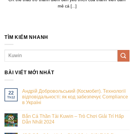
mê cá [...]
TÌM KIẾM NHANH
BÀI VIẾT MỚI NHẤT
Андрій Добровольський (Космобет). Технології
22
відповідальності: як код забезпечує Compliance
Th12
в Україні
Bắn Cá Thần Tài Kuwin – Trò Chơi Giải Trí Hấp
20
Dẫn Nhất 2024
Th9